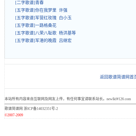
[二字歌谱]青春
[五字歌谱]你在我梦里 许强
[五字歌谱]军营红玫瑰 白小玉
[五字歌谱]一路格桑花
[五字歌谱]八荣八耻歌 杨洪基等
[五字歌谱]军港的晚霞 吕继宏
返回歌谱简谱网首
本站所有内容来自互联网及网友上传，有任何事宜请联系站长。newlkf#126.com
歌谱简谱网
浙ICP备14032351号-2
©2007-2009