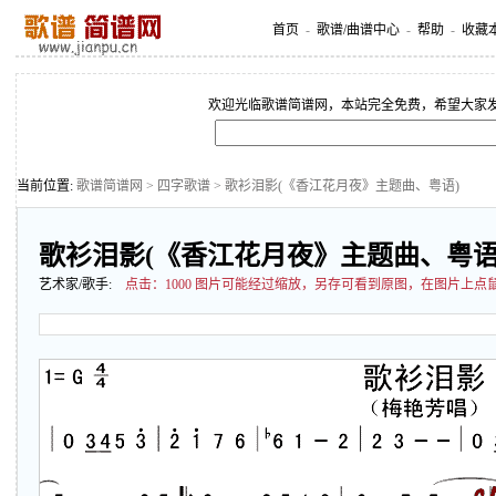
首页
-
歌谱/曲谱中心
-
帮助
-
收藏
欢迎光临歌谱简谱网，本站完全免费，希望大家
当前位置:
歌谱简谱网
>
四字歌谱
> 歌衫泪影(《香江花月夜》主题曲、粤语)
歌衫泪影(《香江花月夜》主题曲、粤语
艺术家/歌手:
点击：
1000 图片可能经过缩放，另存可看到原图，在图片上点