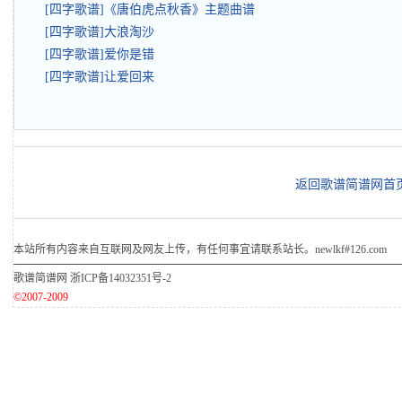
[四字歌谱]《唐伯虎点秋香》主题曲谱
[四字歌谱]大浪淘沙
[四字歌谱]爱你是错
[四字歌谱]让爱回来
返回歌谱简谱网首
本站所有内容来自互联网及网友上传，有任何事宜请联系站长。newlkf#126.com
歌谱简谱网
浙ICP备14032351号-2
©2007-2009