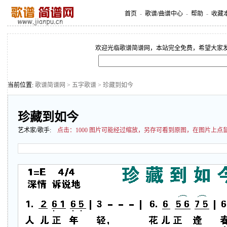
首页
-
歌谱/曲谱中心
-
帮助
-
收藏
欢迎光临歌谱简谱网，本站完全免费，希望大家
当前位置:
歌谱简谱网
>
五字歌谱
> 珍藏到如今
珍藏到如今
艺术家/歌手:
点击：
1000 图片可能经过缩放，另存可看到原图，在图片上点