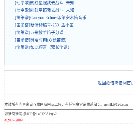
[七字歌谱]红星照我去战斗 未知
[七字歌谱]红星照我去战斗 未知
[笛箫谱]Can yon Echoes印第安木笛音乐
[笛箫谱]断情斧编号-250 孟小笛
[笛箫谱]五歌放羊笛子分谱
[笛箫谱]舞蹈时刻(双长笛谱）
[笛箫谱]如此短暂（双长笛谱）
返回歌谱简谱网首
本站所有内容来自互联网及网友上传，有任何事宜请联系站长。newlkf#126.com
歌谱简谱网
浙ICP备14032351号-2
©2007-2009