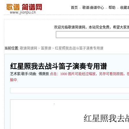
首页
-
歌谱/曲谱中心
-
帮助
-
收藏
欢迎光临歌谱简谱网，本站完全免费，希望大家
当前位置:
歌谱简谱网
>
笛箫谱
> 红星照我去战斗笛子演奏专用谱
红星照我去战斗笛子演奏专用谱
艺术家/歌手/词曲: 傅庚辰
点击：
1000 图片可能经过缩放，另存可看到原图
脑中.