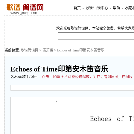
首页
-
歌谱/曲谱中心
-
帮助
-
收藏
欢迎光临歌谱简谱网，本站完全免费，希望大家
当前位置:
歌谱简谱网
>
笛箫谱
> Echoes of Time印第安木笛音乐
Echoes of Time印第安木笛音乐
艺术家/歌手/词曲:
点击：
1000 图片可能经过缩放，另存可看到原图，在图