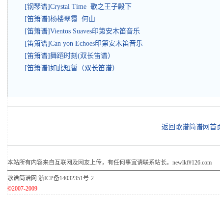
[钢琴谱]Crystal Time 歌之王子殿下
[笛箫谱]杨楼翠霭 何山
[笛箫谱]Vientos Suaves印第安木笛音乐
[笛箫谱]Can yon Echoes印第安木笛音乐
[笛箫谱]舞蹈时刻(双长笛谱）
[笛箫谱]如此短暂（双长笛谱）
返回歌谱简谱网首
本站所有内容来自互联网及网友上传，有任何事宜请联系站长。newlkf#126.com
歌谱简谱网
浙ICP备14032351号-2
©2007-2009