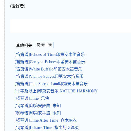
(爱好者)
简谱/曲谱
其他相关
[笛箫谱]Echoes of Time印第安木笛音乐
[笛箫谱]Can yon Echoes印第安木笛音乐
[笛箫谱]White Buffalo印第安木笛音乐
[笛箫谱]Vientos Suaves印第安木笛音乐
[笛箫谱]This Sacred Land印第安木笛音乐
[十字及以上]印第安音乐 NATURE HARMONY
[钢琴谱]Time 乐侠
[钢琴谱]印第安舞曲 未知
[钢琴谱]印第安手鼓 未知
[钢琴谱]Time After Time 仓木麻衣
[钢琴谱]Leisure Time 指尖的ゝ温柔