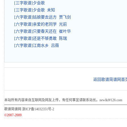
[三字歌谱]夕会歌
[三字歌谱]夕会歌 未知
[六字歌谱]姑娘要去远方 贾飞剑
[六字歌谱]亲爱的老同学 光前
[六字歌谱]只要春天还在 崔叶华
[六字歌谱]还是不够勇敢 陈瑞
[六字歌谱]江南水乡 吕薇
返回歌谱简谱网首
本站所有内容来自互联网及网友上传，有任何事宜请联系站长。newlkf#126.com
歌谱简谱网
浙ICP备14032351号-2
©2007-2009