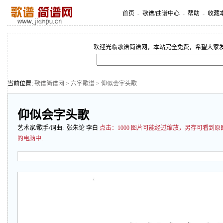
首页
-
歌谱/曲谱中心
-
帮助
-
收藏
欢迎光临歌谱简谱网，本站完全免费，希望大家
当前位置:
歌谱简谱网
>
六字歌谱
> 仰似会字头歌
仰似会字头歌
艺术家/歌手/词曲: 张朱论 李白
点击：
1000 图片可能经过缩放，另存可看到
的电脑中.