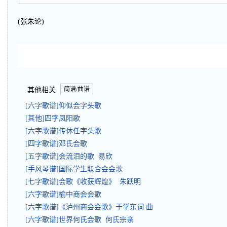
(张朱论)
简谱/曲谱
其他相关
[六字歌谱]仰似会字头歌
[其他]四字凤阳歌
[六字歌谱]传休任字头歌
[四字歌谱]邓氏会歌
[五字歌谱]会流泪的歌 易欣
[手风琴谱]国际学生联合会会歌
[七字歌谱]会歌《收获辉煌》 朱跃明
[六字歌谱]榆中商会会歌
[六字歌谱]《泸州商会会歌》于学东词 曲
[六字歌谱]世界何氏会歌 何氏宗亲