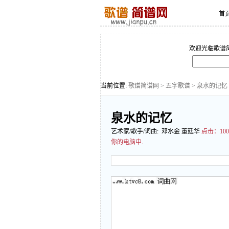
首
欢迎光临歌谱
当前位置:
歌谱简谱网
>
五字歌谱
> 泉水的记忆
泉水的记忆
艺术家/歌手/词曲: 邓水金 董廷华
点击：
1
你的电脑中.