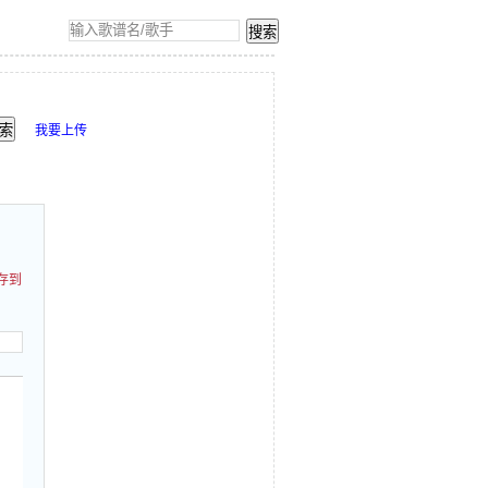
我要上传
存到