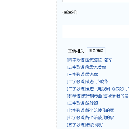
(赵宝祥)
简谱/曲谱
其他相关
[四字歌谱]爱恋涪陵 张军
[五字歌谱]我爱恋着你
[三字歌谱]爱恋你
[二字歌谱]爱恋 卢晓华
[二字歌谱]爱恋（电视剧《红妆》
[钢琴谱]流行钢琴曲 班得瑞:我的
[三字歌谱]涪陵颂
[七字歌谱]好个涪陵我的家
[七字歌谱]好个涪陵我的家
[五字歌谱]涪陵 你好