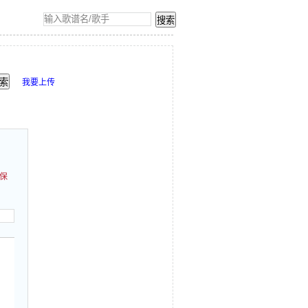
我要上传
保