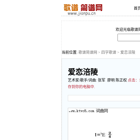
首
欢迎光临歌谱
当前位置:
歌谱简谱网
>
四字歌谱
> 爱恋涪陵
爱恋涪陵
艺术家/歌手/词曲:
张军
廖明 陈正权
点击：
存到你的电脑中.