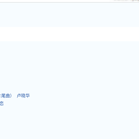
片尾曲） 卢晓华
爱恋