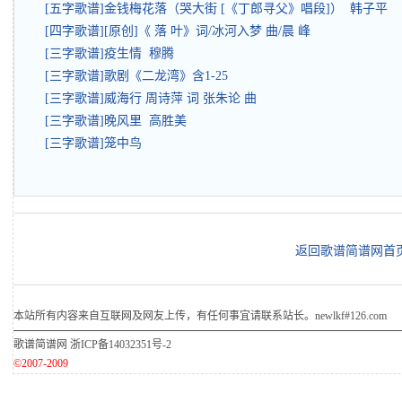
[五字歌谱]金钱梅花落（哭大街 [《丁郎寻父》唱段]） 韩子平
[四字歌谱][原创]《 落 叶》词/冰河入梦 曲/晨 峰
[三字歌谱]疫生情 穆腾
[三字歌谱]歌剧《二龙湾》含1-25
[三字歌谱]威海行 周诗萍 词 张朱论 曲
[三字歌谱]晚风里 高胜美
[三字歌谱]笼中鸟
返回歌谱简谱网首
本站所有内容来自互联网及网友上传，有任何事宜请联系站长。newlkf#126.com
歌谱简谱网
浙ICP备14032351号-2
©2007-2009