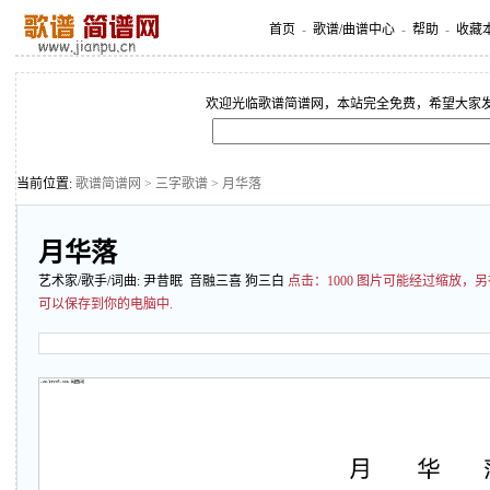
首页
-
歌谱/曲谱中心
-
帮助
-
收藏
欢迎光临歌谱简谱网，本站完全免费，希望大家
当前位置:
歌谱简谱网
>
三字歌谱
> 月华落
月华落
艺术家/歌手/词曲:
尹昔眠
音融三喜 狗三白
点击：
1000 图片可能经过缩放
可以保存到你的电脑中.