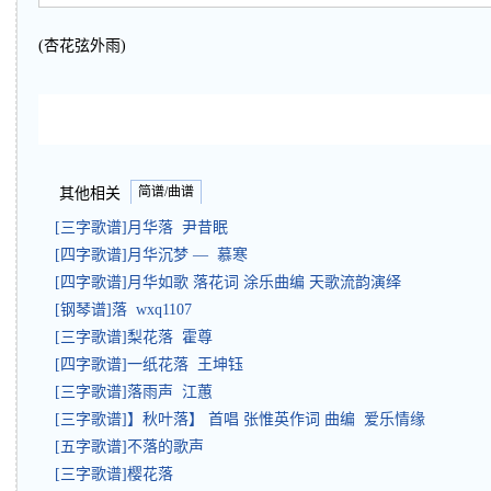
(杏花弦外雨)
简谱/曲谱
其他相关
[三字歌谱]月华落 尹昔眠
[四字歌谱]月华沉梦 — 慕寒
[四字歌谱]月华如歌 落花词 涂乐曲编 天歌流韵演绎
[钢琴谱]落 wxq1107
[三字歌谱]梨花落 霍尊
[四字歌谱]一纸花落 王坤钰
[三字歌谱]落雨声 江蕙
[三字歌谱]】秋叶落】 首唱 张惟英作词 曲编 爱乐情缘
[五字歌谱]不落的歌声
[三字歌谱]樱花落