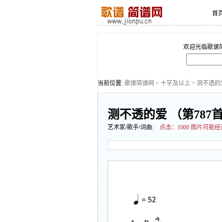
首
欢迎光临歌谱
当前位置:
歌谱简谱网
>
十字及以上
> 测不透的
测不透的爱 （第787
艺术家/歌手/词曲:
点击：
1000 图片可