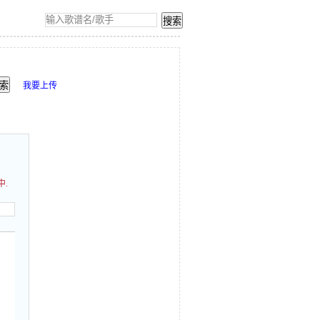
我要上传
中.