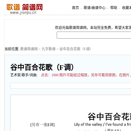
首页
-
歌谱/曲谱中心
-
帮助
-
收藏
欢迎光临歌谱简谱网，本站完全免费，希望大家
当前位置:
歌谱简谱网
>
九字歌谱
> 谷中百合花歌（F调）
谷中百合花歌（F调）
艺术家/歌手/词曲:
点击：
1000 图片可能经过缩放，另存可看到原图，在图