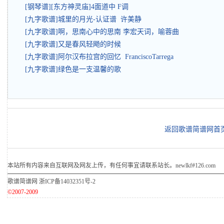
[钢琴谱][东方神灵庙]4面道中 F调
[九字歌谱]城里的月光-认证谱 许美静
[九字歌谱]啊，思南心中的思南 李宏天词，喻蓉曲
[九字歌谱]又是春风轻飏的时候
[九字歌谱]阿尔汉布拉宫的回忆 FranciscoTarrega
[九字歌谱]绿色是一支温馨的歌
返回歌谱简谱网首
本站所有内容来自互联网及网友上传，有任何事宜请联系站长。newlkf#126.com
歌谱简谱网
浙ICP备14032351号-2
©2007-2009