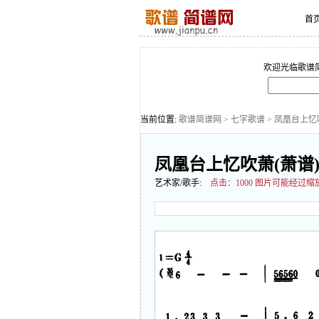
首
欢迎光临歌谱
当前位置:
歌谱简谱网
>
七字歌谱
> 凤凰台上忆
凤凰台上忆吹萧(萧谱
艺术家/歌手:
点击：
1000 图片可能经