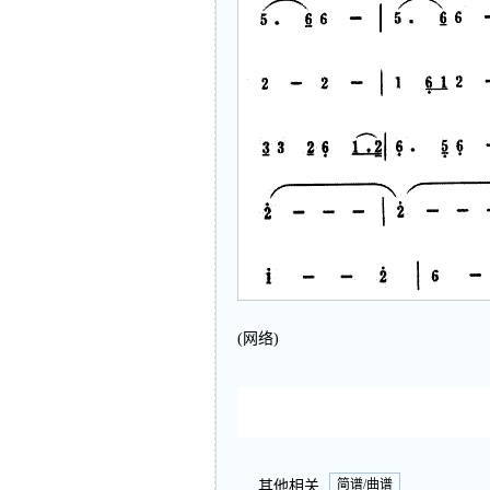
(网络)
简谱/曲谱
其他相关