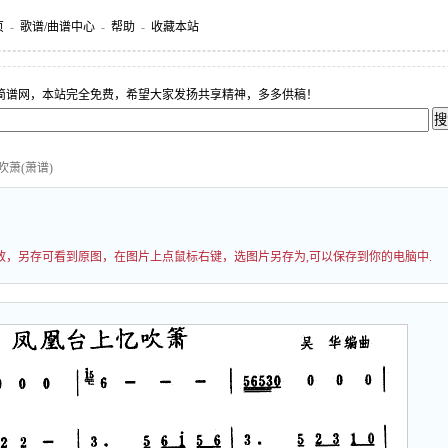
页
-
歌谱/曲谱中心
-
帮助
-
收藏本站
简谱网，本站完全免费，希望大家发扬共享精神，多多供稿！
吹萧(萧谱)
)
过缩放，另存可看到原图，在图片上点鼠标右键，选图片另存为,可以保存到你的电脑中.