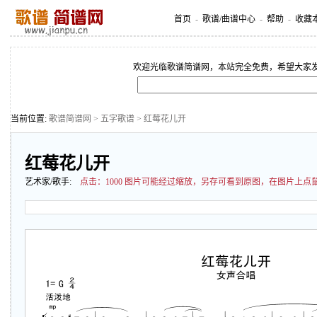
首页
-
歌谱/曲谱中心
-
帮助
-
收藏
欢迎光临歌谱简谱网，本站完全免费，希望大家
当前位置:
歌谱简谱网
>
五字歌谱
> 红莓花儿开
红莓花儿开
艺术家/歌手:
点击：
1000 图片可能经过缩放，另存可看到原图，在图片上点