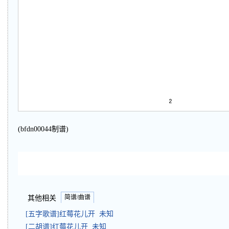
(bfdn00044制谱)
简谱/曲谱
其他相关
[五字歌谱]红莓花儿开 未知
[二胡谱]红莓花儿开 未知