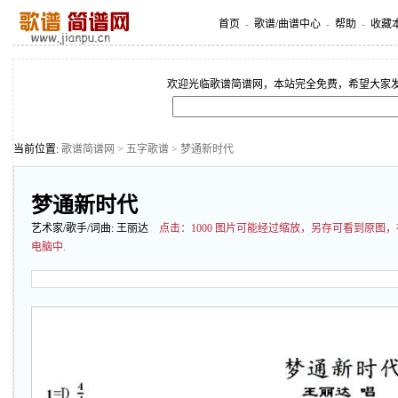
首页
-
歌谱/曲谱中心
-
帮助
-
收藏
欢迎光临歌谱简谱网，本站完全免费，希望大家
当前位置:
歌谱简谱网
>
五字歌谱
> 梦通新时代
梦通新时代
艺术家/歌手/词曲:
王丽达
点击：
1000 图片可能经过缩放，另存可看到原图
电脑中.