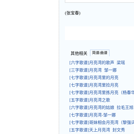
(张宝春)
简谱/曲谱
其他相关
[六字歌谱]月亮湾的歌声 梁瑶
[三字歌谱]月亮湾 邹一娜
[七字歌谱]月亮湾里的月亮
[七字歌谱]月亮湾里捡月亮
[七字歌谱]月亮湾里拣月亮（杨春华
[五字歌谱]月亮湾之歌
[六字歌谱]月亮湾的姑娘 拉毛王旭
[七字歌谱]月亮湾-邹一娜
[七字歌谱]哥妹相会月亮湾（黎强
[五字歌谱]天上月亮湾 封文秀