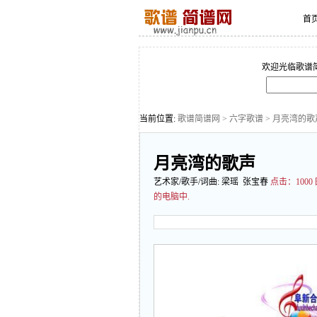
首
欢迎光临歌谱
当前位置:
歌谱简谱网
>
六字歌谱
> 月亮湾的歌
月亮湾的歌声
艺术家/歌手/词曲:
梁瑶
张宝春
点击：
10
的电脑中.