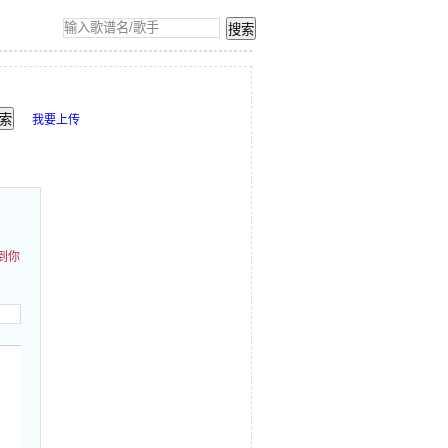
我要上传
到你