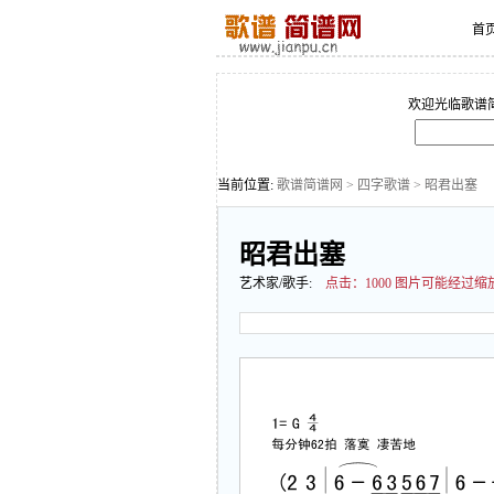
首
欢迎光临歌谱
当前位置:
歌谱简谱网
>
四字歌谱
> 昭君出塞
昭君出塞
艺术家/歌手:
点击：
1000 图片可能经