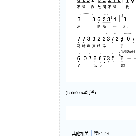
(bfdn00044制谱)
简谱/曲谱
其他相关