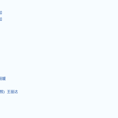
知
知
丽媛
照) 王丽达