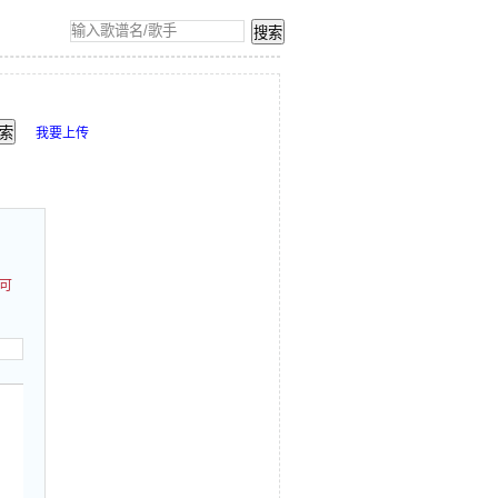
我要上传
,可