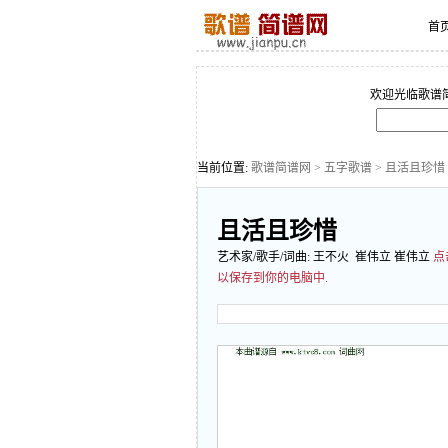
首
欢迎光临歌谱
当前位置:
歌谱简谱网
>
五字歌谱
> 且活且珍惜
且活且珍惜
艺术家/歌手/词曲:
王不火
崔伟立 崔伟立
点
以保存到你的电脑中.