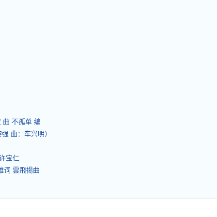
农 曲 不孤单 编
黎强 曲：车兴明）
曲许宝仁
健雄词 雲飛揚曲