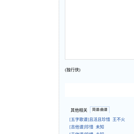
(独行侠)
简谱/曲谱
其他相关
[五字歌谱]且活且珍惜 王不火
[吉他谱]珍惜 未知