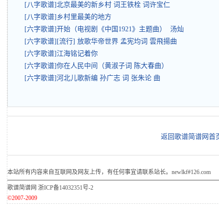
[八字歌谱]北京最美的新乡村 词王铁栓 词许宝仁
[八字歌谱]乡村里最美的地方
[六字歌谱]开始（电视剧《中国1921》主题曲） 汤灿
[六字歌谱][流行] 放歌华帝世界 孟宪均词 雲飛揚曲
[六字歌谱]江海铭记着你
[六字歌谱]你在人民中间（黄淑子词 陈大春曲）
[六字歌谱]河北儿歌新编 孙广志 词 张朱论 曲
返回歌谱简谱网首
本站所有内容来自互联网及网友上传，有任何事宜请联系站长。newlkf#126.com
歌谱简谱网
浙ICP备14032351号-2
©2007-2009