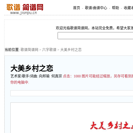
首页
-
歌谱/曲谱中心
-
帮助
-
收藏
欢迎光临歌谱简谱网，本站完全免费，希望大家
当前位置:
歌谱简谱网
>
六字歌谱
> 大美乡村之恋
大美乡村之恋
艺术家/歌手/词曲:
向邦瑜
何真宗
点击：
1000 图片可能经过缩放，另存可看
你的电脑中.