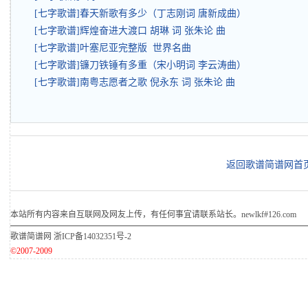
[七字歌谱]春天新歌有多少（丁志刚词 唐新成曲）
[七字歌谱]辉煌奋进大渡口 胡琳 词 张朱论 曲
[七字歌谱]叶塞尼亚完整版 世界名曲
[七字歌谱]镰刀铁锤有多重（宋小明词 李云涛曲）
[七字歌谱]南粤志愿者之歌 倪永东 词 张朱论 曲
返回歌谱简谱网首
本站所有内容来自互联网及网友上传，有任何事宜请联系站长。newlkf#126.com
歌谱简谱网
浙ICP备14032351号-2
©2007-2009