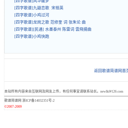
[四字歌谱]风华媛梦
[四字歌谱]九嶷恋歌 宋祖英
[四字歌谱]小鸡过河
[四字歌谱]龙岗之歌 范修奎 词 张朱论 曲
[四字歌谱][民通] 水墨泰州 陈雷词 雲飛揚曲
[四字歌谱]小鸡快跑
返回歌谱简谱网首
本站所有内容来自互联网及网友上传，有任何事宜请联系站长。newlkf#126.com
歌谱简谱网
浙ICP备14032351号-2
©2007-2009