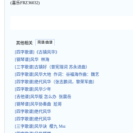
(喜乐FRZ36032)
简谱/曲谱
其他相关
[四字歌谱]《古镇风华》
[钢琴谱]风华 林海
[三字歌谱]古镇好（曾宪瑞词 苏永进曲）
[四字歌谱]风华大地 作词：谷福海作曲：魏艺
[四字歌谱]绝代风华（张志鹏词，黎荣军曲）
[四字歌谱]风华少年
[吉他谱]风华版 怎么办 张震岳
[钢琴谱]风华协奏曲 尬哥
[四字歌谱]绝代风华
[四字歌谱]绝代风华
[三字歌谱]风华诀 樱九 Msz