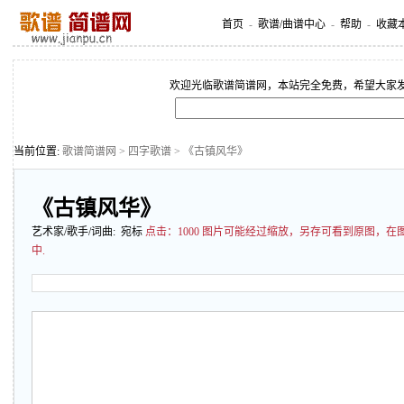
首页
-
歌谱/曲谱中心
-
帮助
-
收藏
欢迎光临歌谱简谱网，本站完全免费，希望大家
当前位置:
歌谱简谱网
>
四字歌谱
> 《古镇风华》
《古镇风华》
艺术家/歌手/词曲: 宛标
点击：
1000 图片可能经过缩放，另存可看到原图，
中.