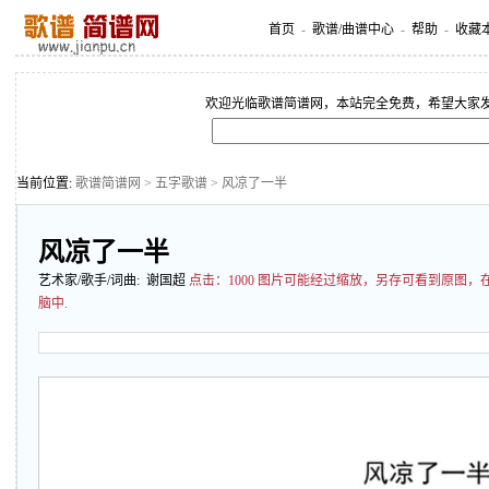
首页
-
歌谱/曲谱中心
-
帮助
-
收藏
欢迎光临歌谱简谱网，本站完全免费，希望大家
当前位置:
歌谱简谱网
>
五字歌谱
> 风凉了一半
风凉了一半
艺术家/歌手/词曲: 谢国超
点击：
1000 图片可能经过缩放，另存可看到原图
脑中.