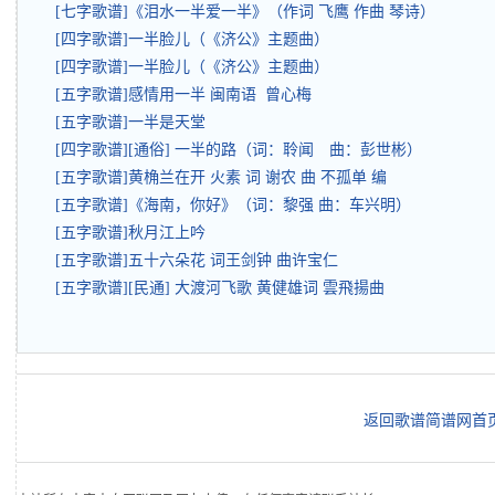
[七字歌谱]《泪水一半爱一半》（作词 飞鹰 作曲 琴诗）
[四字歌谱]一半脸儿（《济公》主题曲）
[四字歌谱]一半脸儿（《济公》主题曲）
[五字歌谱]感情用一半 闽南语 曾心梅
[五字歌谱]一半是天堂
[四字歌谱][通俗] 一半的路（词：聆闻 曲：彭世彬）
[五字歌谱]黄桷兰在开 火素 词 谢农 曲 不孤单 编
[五字歌谱]《海南，你好》（词：黎强 曲：车兴明）
[五字歌谱]秋月江上吟
[五字歌谱]五十六朵花 词王剑钟 曲许宝仁
[五字歌谱][民通] 大渡河飞歌 黄健雄词 雲飛揚曲
返回歌谱简谱网首