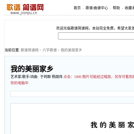
首页
-
歌谱/曲谱中心
-
帮助
-
收藏
欢迎光临歌谱简谱网，本站完全免费，希望大家
当前位置:
歌谱简谱网
>
六字歌谱
> 我的美丽家乡
我的美丽家乡
艺术家/歌手/词曲: 于珂群 杨国伟
点击：
1000 图片可能经过缩放，另存可看
你的电脑中.