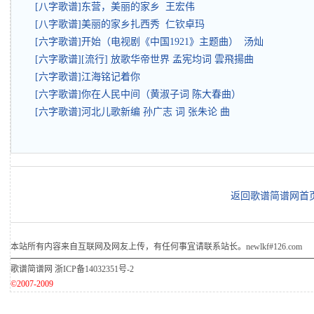
[八字歌谱]东营，美丽的家乡 王宏伟
[八字歌谱]美丽的家乡扎西秀 仁钦卓玛
[六字歌谱]开始（电视剧《中国1921》主题曲） 汤灿
[六字歌谱][流行] 放歌华帝世界 孟宪均词 雲飛揚曲
[六字歌谱]江海铭记着你
[六字歌谱]你在人民中间（黄淑子词 陈大春曲）
[六字歌谱]河北儿歌新编 孙广志 词 张朱论 曲
返回歌谱简谱网首
本站所有内容来自互联网及网友上传，有任何事宜请联系站长。newlkf#126.com
歌谱简谱网
浙ICP备14032351号-2
©2007-2009