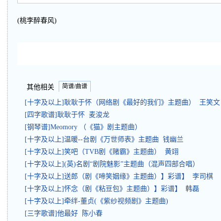
(桃李醉春风)
简谱/曲谱
其他相关
[十字及以上]耿耿于怀（网络剧《最好的我们》主题曲） 王笑文
[四字歌谱]耿耿于怀 麦浚龙
[钢琴谱]Meomory （《猫》剧主题曲）
[十字及以上]温暖--台剧《万世师表》主题曲 钱幽兰
[十字及以上]笑吧（TVB剧《赌霸》主题曲） 黄翊
[十字及以上](英)名剧“剧院魅影”主题曲（混声四部合唱）
[十字及以上]送郎（剧《啼笑姻缘》主题曲）】彩谱】 李司棋
[十字及以上]怀念（剧《粘豆包》主题曲）】彩谱】 韩磊
[十字及以上]牵绊-董贞(《紫纱视频剧》主题曲)
[三字歌谱]他最好 陈小春