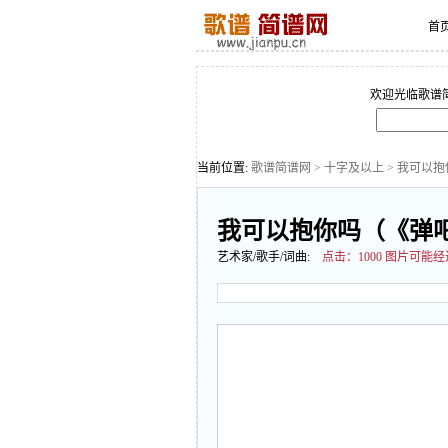
首
欢迎光临歌谱
当前位置:
歌谱简谱网
>
十字及以上
> 我可以
我可以抱你吗（《弹
艺术家/歌手/词曲:
点击：
1000 图片可