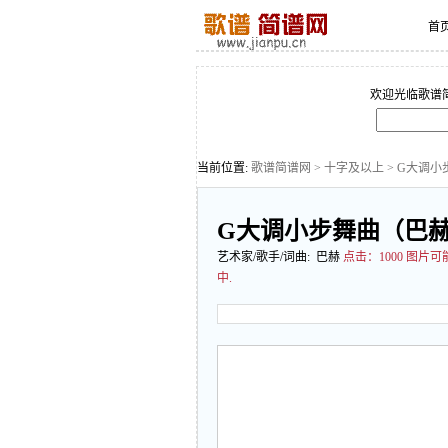
首
欢迎光临歌谱
当前位置:
歌谱简谱网
>
十字及以上
> G大调
G大调小步舞曲（巴
艺术家/歌手/词曲: 巴赫
点击：
1000 图
中.