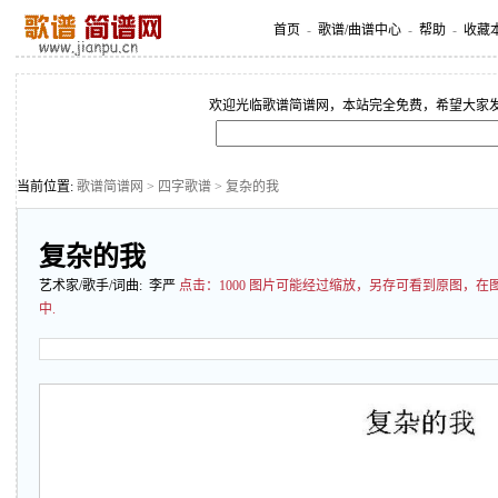
首页
-
歌谱/曲谱中心
-
帮助
-
收藏
欢迎光临歌谱简谱网，本站完全免费，希望大家
当前位置:
歌谱简谱网
>
四字歌谱
> 复杂的我
复杂的我
艺术家/歌手/词曲: 李严
点击：
1000 图片可能经过缩放，另存可看到原图，
中.