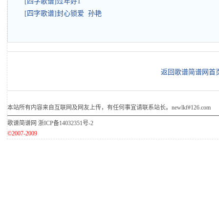
[四字歌谱]过年好1
[四字歌谱]封心锁爱 孙艳
返回歌谱简谱网首
本站所有内容来自互联网及网友上传，有任何事宜请联系站长。newlkf#126.com
歌谱简谱网
浙ICP备14032351号-2
©2007-2009