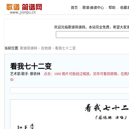
首页
-
歌谱/曲谱中心
-
帮助
-
收藏
欢迎光临歌谱简谱网，本站完全免费，希望大家
当前位置:
歌谱简谱网
>
吉他谱
> 看我七十二变
看我七十二变
艺术家/歌手:
蔡依林
点击：
1000 图片可能经过缩放，另存可看到原图，在
中.