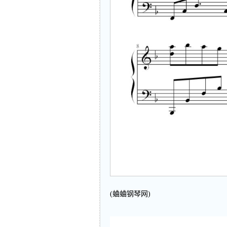
(蛐蛐钢琴网)