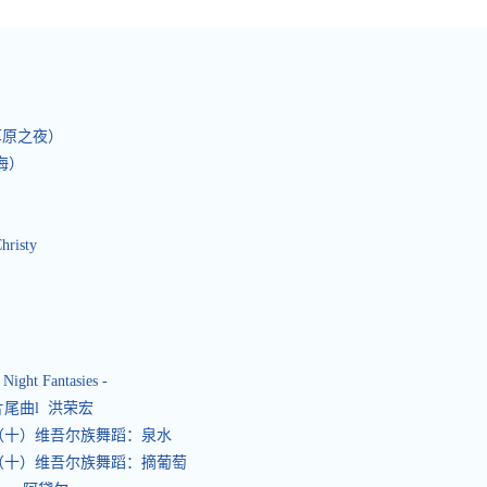
ie（草原之夜）
夜上海）
hristy
Night Fantasies -
尾曲l 洪荣宏
选（十）维吾尔族舞蹈：泉水
选（十）维吾尔族舞蹈：摘葡萄