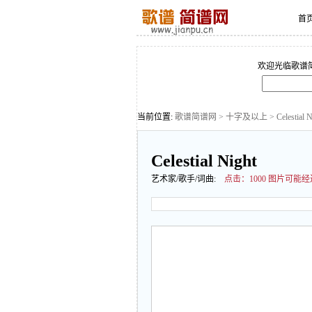
首
欢迎光临歌谱
当前位置:
歌谱简谱网
>
十字及以上
> Celestial N
Celestial Night
艺术家/歌手/词曲:
点击：
1000 图片可