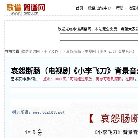
首页
-
歌谱/曲谱中心
-
帮助
-
收藏
欢迎光临歌谱简谱网，本站完全免费，希望大家
当前位置:
歌谱简谱网
>
十字及以上
> 哀怨断肠（电视剧《小李飞刀》背景音乐）
哀怨断肠（电视剧《小李飞刀》背景音
艺术家/歌手/词曲:
点击：
1000 图片可能经过缩放，另存可看到原图，在图