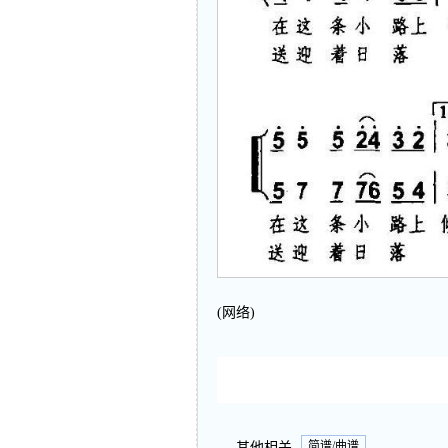
(网络)
简谱/曲谱
其他相关