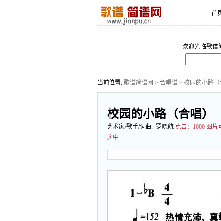
首
欢迎光临歌谱
当前位置:
歌谱简谱网
>
合唱谱
> 校园的小路（
校园的小路（合唱）
艺术家/歌手/词曲: 罗晓航
点击：
1000 
脑中.