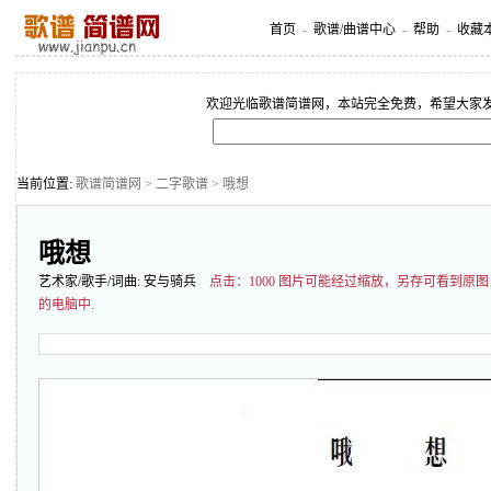
首页
-
歌谱/曲谱中心
-
帮助
-
收藏
欢迎光临歌谱简谱网，本站完全免费，希望大家
当前位置:
歌谱简谱网
>
二字歌谱
> 哦想
哦想
艺术家/歌手/词曲:
安与骑兵
点击：
1000 图片可能经过缩放，另存可看到
的电脑中.