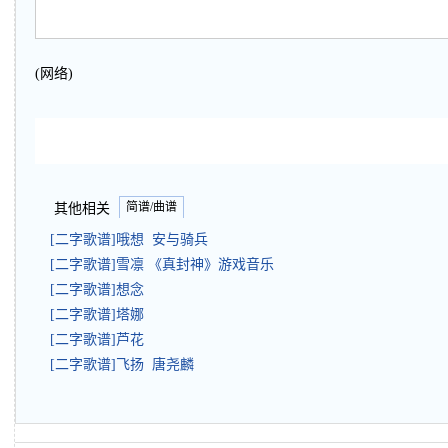
(网络)
简谱/曲谱
其他相关
[二字歌谱]哦想 安与骑兵
[二字歌谱]雪凛 《真封神》游戏音乐
[二字歌谱]想念
[二字歌谱]塔娜
[二字歌谱]芦花
[二字歌谱]飞扬 唐尧麟