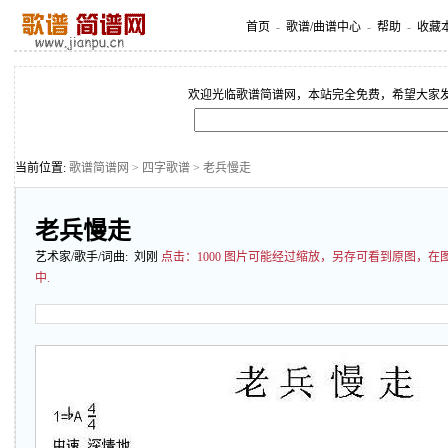
首页
-
歌谱/曲谱中心
-
帮助
-
收藏
欢迎光临歌谱简谱网，本站完全免费，希望大家
当前位置:
歌谱简谱网
>
四字歌谱
> 老兵慢走
老兵慢走
艺术家/歌手/词曲: 刘刚
点击：
1000 图片可能经过缩放，另存可看到原图，
中.