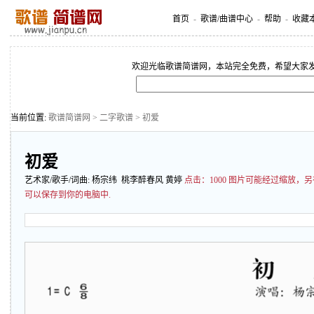
首页
-
歌谱/曲谱中心
-
帮助
-
收藏
欢迎光临歌谱简谱网，本站完全免费，希望大家
当前位置:
歌谱简谱网
>
二字歌谱
> 初爱
初爱
艺术家/歌手/词曲:
杨宗纬
桃李醉春风 黄婷
点击：
1000 图片可能经过缩放
可以保存到你的电脑中.