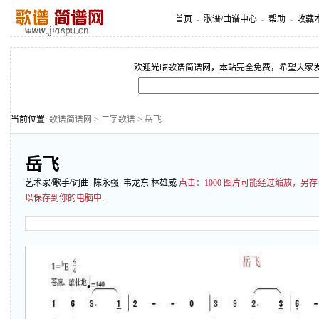
首页
-
歌谱/曲谱中心
-
帮助
-
收藏
欢迎光临歌谱简谱网，本站完全免费，希望大家
当前位置:
歌谱简谱网
>
二字歌谱
> 岳飞
岳飞
艺术家/歌手/词曲:
陈永强
韦龙东 林雄威
点击：
1000 图片可能经过缩放，
以保存到你的电脑中.