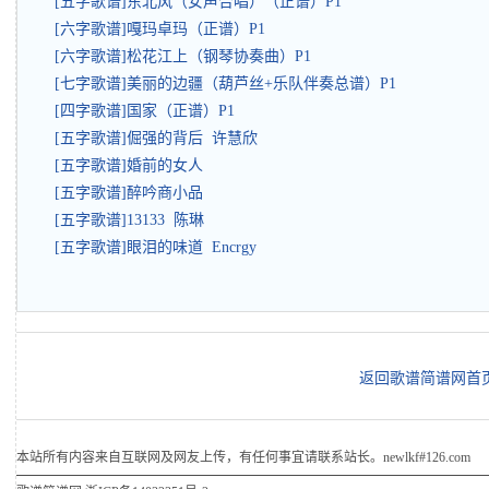
[五字歌谱]东北风（女声合唱）（正谱）P1
[六字歌谱]嘎玛卓玛（正谱）P1
[六字歌谱]松花江上（钢琴协奏曲）P1
[七字歌谱]美丽的边疆（葫芦丝+乐队伴奏总谱）P1
[四字歌谱]国家（正谱）P1
[五字歌谱]倔强的背后 许慧欣
[五字歌谱]婚前的女人
[五字歌谱]醉吟商小品
[五字歌谱]13133 陈琳
[五字歌谱]眼泪的味道 Encrgy
返回歌谱简谱网首
本站所有内容来自互联网及网友上传，有任何事宜请联系站长。newlkf#126.com