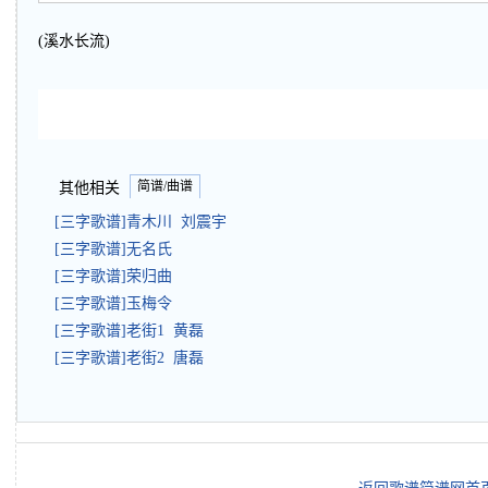
(溪水长流)
简谱/曲谱
其他相关
[三字歌谱]青木川 刘震宇
[三字歌谱]无名氏
[三字歌谱]荣归曲
[三字歌谱]玉梅令
[三字歌谱]老街1 黄磊
[三字歌谱]老街2 唐磊