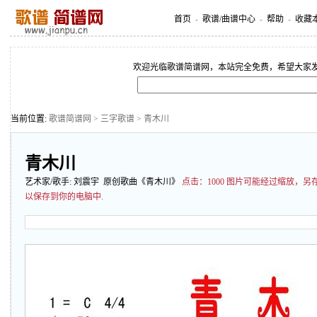
首页
-
歌谱/曲谱中心
-
帮助
-
收藏
欢迎光临歌谱简谱网，本站完全免费，希望大家
当前位置:
歌谱简谱网
>
三字歌谱
> 青木川
青木川
艺术家/歌手:
刘震宇
原创歌曲《青木川》
点击：
1000 图片可能经过缩放，
以保存到你的电脑中.