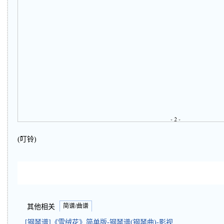
(叮铃)
简谱/曲谱
其他相关
[钢琴谱]《雪绒花》简单版-钢琴谱(钢琴曲)-影视