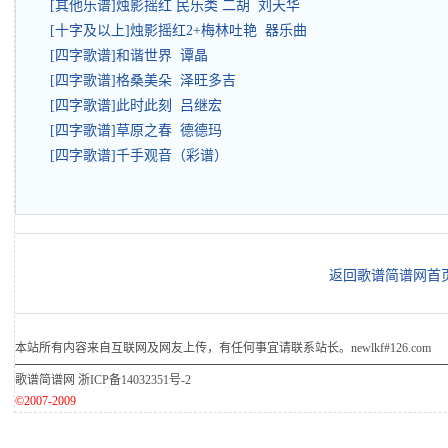
[其他乐谱]烛影摇红 民乐类 二胡 刘天华
[十字及以上]烛影摇红2+梅林吐艳 器乐曲
[四字歌谱]和谐世界 谭晶
[四字歌谱]格桑美朵 泽旺多吉
[四字歌谱]此时此刻 吕继宏
[四字歌谱]草原之春 德德玛
[四字歌谱]千手观音（彩谱）
返回歌谱简谱网首
本站所有内容来自互联网及网友上传，有任何事宜请联系站长。newlkf#126.com
歌谱简谱网
浙ICP备14032351号-2
©2007-2009