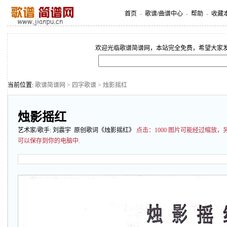
首页
-
歌谱/曲谱中心
-
帮助
-
收藏
欢迎光临歌谱简谱网，本站完全免费，希望大家
当前位置:
歌谱简谱网
>
四字歌谱
> 烛影摇红
烛影摇红
艺术家/歌手:
刘震宇
原创歌词《烛影摇红》
点击：
1000 图片可能经过缩放
可以保存到你的电脑中.