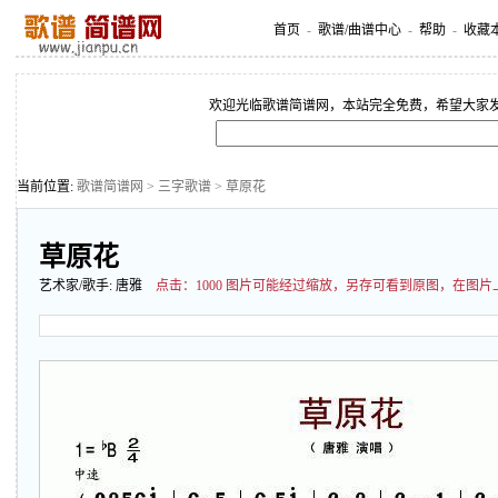
首页
-
歌谱/曲谱中心
-
帮助
-
收藏
欢迎光临歌谱简谱网，本站完全免费，希望大家
当前位置:
歌谱简谱网
>
三字歌谱
> 草原花
草原花
艺术家/歌手:
唐雅
点击：
1000 图片可能经过缩放，另存可看到原图，在图