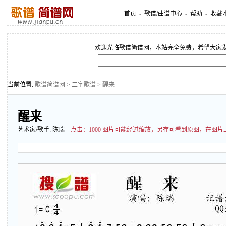
首页
-
歌谱/曲谱中心
-
帮助
-
收藏
欢迎光临歌谱简谱网，本站完全免费，希望大家
当前位置:
歌谱简谱网
>
二字歌谱
> 醒来
醒来
艺术家/歌手:
陈瑞
点击：
1000 图片可能经过缩放，另存可看到原图，在图