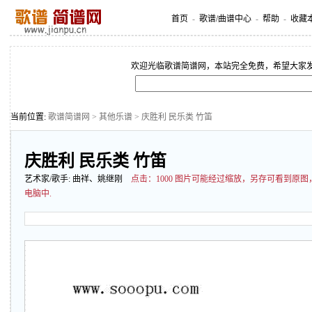
首页
-
歌谱/曲谱中心
-
帮助
-
收藏
欢迎光临歌谱简谱网，本站完全免费，希望大家
当前位置:
歌谱简谱网
>
其他乐谱
> 庆胜利 民乐类 竹笛
庆胜利 民乐类 竹笛
艺术家/歌手:
曲祥、姚继刚
点击：
1000 图片可能经过缩放，另存可看到原
电脑中.