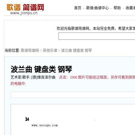
首页
-
歌谱/曲谱中心
-
帮助
-
收藏
欢迎光临歌谱简谱网，本站完全免费，希望大家
当前位置:
歌谱简谱网
>
其他乐谱
> 波兰曲 键盘类 钢琴
波兰曲 键盘类 钢琴
艺术家/歌手:
[德]维肯泽尔曲
点击：
1000 图片可能经过缩放，另存可看到
的电脑中.