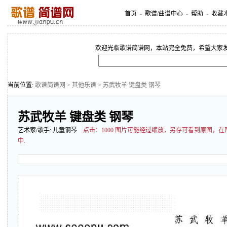
首页
-
歌谱/曲谱中心
-
帮助
-
收藏
欢迎光临歌谱简谱网，本站完全免费，希望大家
当前位置:
歌谱简谱网
>
其他乐谱
> 苏武牧羊 键盘类 钢琴
苏武牧羊 键盘类 钢琴
艺术家/歌手:
儿童钢琴
点击：
1000 图片可能经过缩放，另存可看到原图，
中.