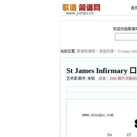
首
欢迎光临歌谱
当前位置:
歌谱简谱网
>
其他乐谱
> St James I
St James Infirmary
艺术家/歌手:
未知
点击：
1000 图片可