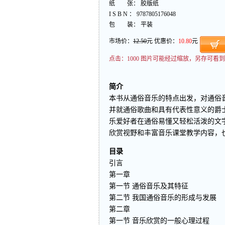
纸 张： 胶版纸
I S B N ： 9787805176048
包 装： 平装
市场价：
12.50
元 优惠价：
10.80
元
点击：
1000 图片可能经过缩放，另存可
简介
本书从通俗音乐的特点出发，对通俗
并就通俗歌曲和具有代表性意义的爵
乐爱好者在通俗易懂又轻松活泼的文
欣赏视野和丰富音乐课堂教学内容，
目录
引言
第一章
第一节 通俗音乐及其特征
第二节 我国通俗音乐的形成与发展
第二章
第一节 音乐欣赏的一般心理过程