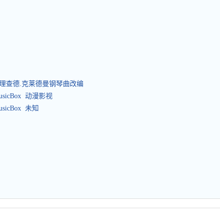
 理查德.克莱德曼钢琴曲改编
icBox 动漫影视
icBox 未知