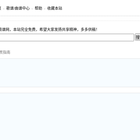
页
-
歌谱/曲谱中心
-
帮助
-
收藏本站
简谱网，本站完全免费，希望大家发扬共享精神，多多供稿！
欣赏指南