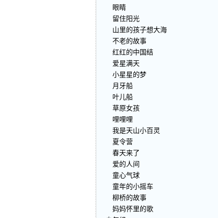
眼睛
留住阳光
山里的孩子想大海
不老的故事
红红的中国结
爱星满天
小星星的梦
月牙船
叶儿船
草原女孩
哩哩哩
我是天山小百灵
夏令营
春天来了
爱的人间
童心气球
童年的小摇车
柳桥的故事
妈妈怀里的歌