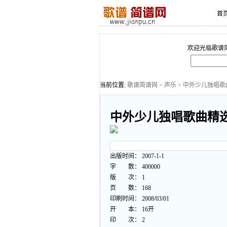
首
欢迎光临歌谱
当前位置:
歌谱简谱网
>
声乐
> 中外少儿独唱歌
中外少儿独唱歌曲精选
出版时间： 2007-1-1
字 数： 400000
版 次： 1
页 数： 168
印刷时间： 2008/03/01
开 本： 16开
印 次： 2