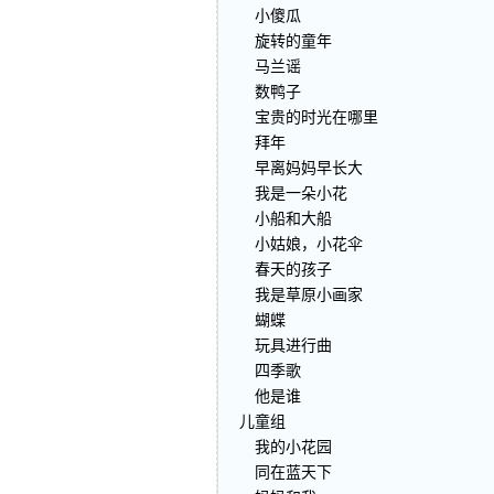
小傻瓜
旋转的童年
马兰谣
数鸭子
宝贵的时光在哪里
拜年
早离妈妈早长大
我是一朵小花
小船和大船
小姑娘，小花伞
春天的孩子
我是草原小画家
蝴蝶
玩具进行曲
四季歌
他是谁
儿童组
我的小花园
同在蓝天下