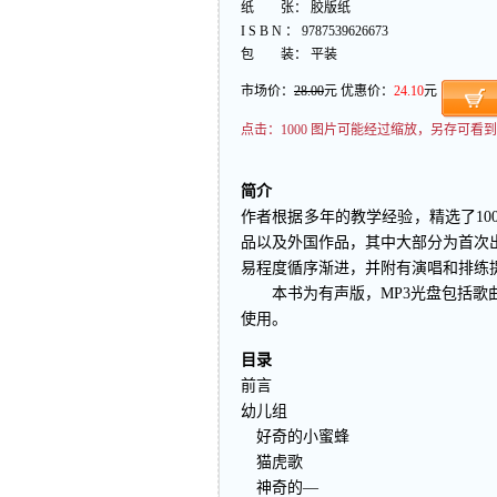
纸 张： 胶版纸
I S B N ： 9787539626673
包 装： 平装
市场价：
28.00
元 优惠价：
24.10
元
点击：
1000 图片可能经过缩放，另存可
简介
作者根据多年的教学经验，精选了1
品以及外国作品，其中大部分为首次
易程度循序渐进，并附有演唱和排练
本书为有声版，MP3光盘包括歌曲
使用。
目录
前言
幼儿组
好奇的小蜜蜂
猫虎歌
神奇的—