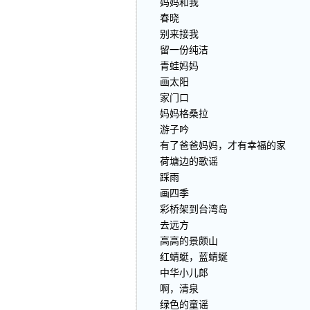
妈妈和我
春晓
别来接我
留一份纯洁
青蛙妈妈
画太阳
家门口
妈妈格桑拉
游子吟
有了爸爸妈妈，才有幸福的家
荷塘边的歌谣
踩雨
画四季
彩桥架到台湾岛
去远方
高高的景颇山
红蜻蜓，蓝蜻蜒
中华小儿郎
啊，清泉
绿色的童谣