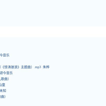
颂今音乐
《惊涛骇浪》主题曲）.mp3 朱桦
 颂今音乐
儿歌曲）
仙童
 未知
歌曲）
）