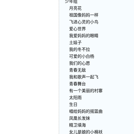
少年组
月亮花
祖国像妈妈一样
飞进心灵的小鸟
爱心世界
我爱妈妈的眼睛
土娃子
我的冬不拉
可爱的小白杨
我们的心愿
青春无敌
我和歌声一起飞
青春舞台
有一个美丽的村寨
太阳雨
生日
唱给妈妈的摇篮曲
凤凰长发妹
精卫填海
女儿是娘的小棉袄