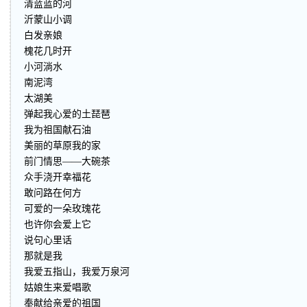
清蓝蓝的河
沂蒙山小调
白发亲娘
槐花几时开
小河淌水
南泥湾
太湖美
弹起我心爱的土琵琶
我为祖国献石油
美丽的草原我的家
前门情思——大碗茶
众手浇开幸福花
敢问路在何方
可爱的一朵玫瑰花
也许你会爱上它
说句心里话
那就是我
我爱五指山，我爱万泉河
姑娘生来爱唱歌
奉献给亲爱的祖国