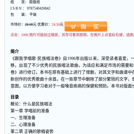
纸 张： 胶版纸
I S B N ： 9787540426842
包 装： 平装
市场价：
28.00
元 优惠价：
24.50
元
点击：
1000 图片可能经过缩放，另存可看到原图，在图片上点鼠标右键，选图
简介
《跟我学唱歌·民族唱法卷》自1996年出版以来，深受读者喜爱
移，出现了不少优秀的民族唱法歌曲，为适应和满足市场的需要和
卷》进行修订。本书在原有基础上进行了增删，对其文字和曲谱中
新创作的优秀歌曲十余首。在一些章节中删除了部分繁琐的文字，
意图，以方便学习者对于一般嗓音疾病的保健和预防。本书对版面
目录
概论：什么是民族唱法
第一章 学唱前的准备
一、生理准备
二、心理准备
第二章 正确的歌唱姿势