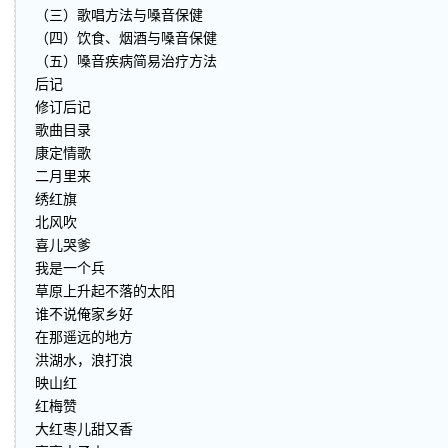
（三）歌唱方法与嗓音保健
（四）饮食、烟酒与嗓音保健
（五）嗓音疾病简易治疗方法
后记
修订后记
歌曲目录
康定情歌
二月里来
绣红旗
北风吹
喜儿哭爹
我是一个兵
草原上升起不落的太阳
谁不说俺家乡好
在那遥远的地方
洪湖水，浪打浪
映山红
红梅赞
大红枣儿甜又香