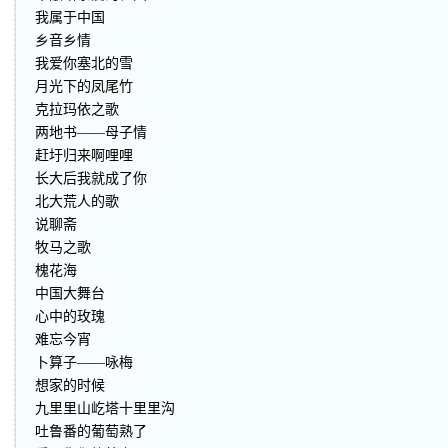
我属于中国
乡音乡情
我爱你塞北的雪
月光下的凤尾竹
克拉玛依之歌
两地书——母子情
赶圩归来啊哩哩
长大后我就成了你
北大荒人的歌
说聊斋
牧马之歌
槐花海
中国大舞台
心中的玫瑰
难忘今宵
卜算子——咏梅
想家的时候
九里里山屹塔十里里沟
吐鲁番的葡萄熟了