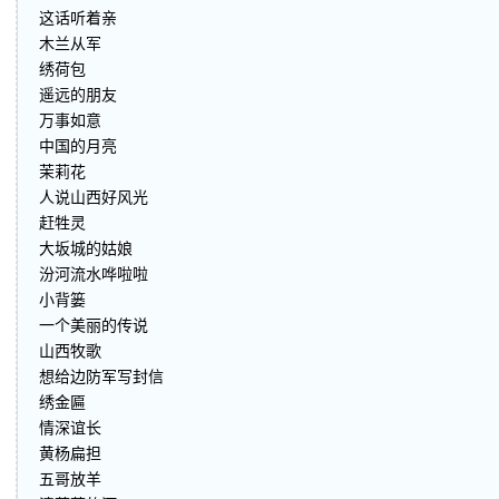
这话听着亲
木兰从军
绣荷包
遥远的朋友
万事如意
中国的月亮
茉莉花
人说山西好风光
赶牲灵
大坂城的姑娘
汾河流水哗啦啦
小背篓
一个美丽的传说
山西牧歌
想给边防军写封信
绣金匾
情深谊长
黄杨扁担
五哥放羊