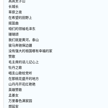
高高太子山
长城长
草原之夜
在希望的田野上
摇篮曲
咱们的领袖毛泽东
珊瑚颂
我们就是黄河，泰山
骏马奔驰保边疆
没有强大的祖国哪有幸福的家
赞歌
毛主席的话儿记心上
牡丹之歌
唱支山歌给党听
在那桃花盛开的地方
山丹丹开花红艳艳
英雄赞歌
孟姜女
万里春色满家园
想延安