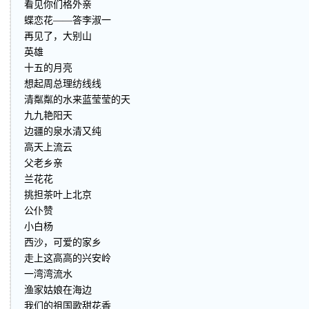
看见你们格外亲
蝶恋花——答李淑一
再见了，大别山
英雄
十五的月亮
想起周总理纺线线
清粼粼的水来蓝莹莹的天
九九艳阳天
边疆的泉水清又纯
高天上流云
父老乡亲
兰花花
挑担茶叶上北京
公仆赞
小白杨
西沙，可爱的家乡
走上这高高的兴安岭
一湾湾流水
渔家姑娘在海边
我们的祖国歌甜花香