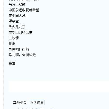
乌苏里船歌
中国永远收获着希望
在中国大地上
望星空
故乡是北京
重整山河待后生
三峡情
牧歌
再见吧！妈妈
马儿啊，你慢些走
推荐
简谱/曲谱
其他相关