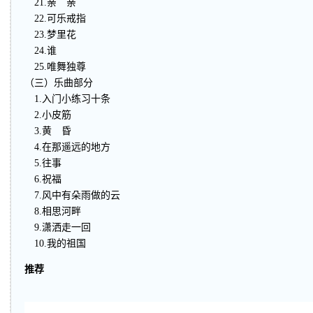
21.亲 亲
22.可乐戒指
23.梦里花
24.谁
25.唯舞独尊
（三）乐曲部分
1.入门小练习十条
2.小皮筋
3.黄 昏
4.在那遥远的地方
5.往事
6.祝福
7.风中有朵雨做的云
8.相思河畔
9.潇洒走一回
10.我的祖国
推荐