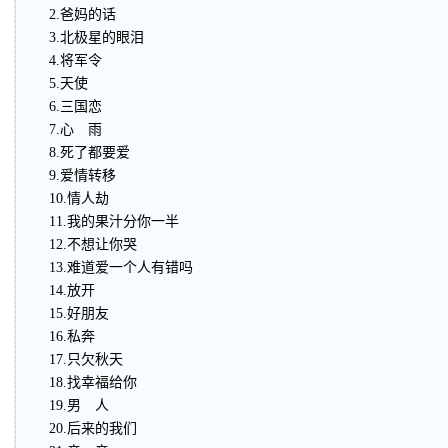
2.爸妈的话
3.北极星的眼泪
4.将军令
5.天使
6.三国恋
7.心 雨
8.死了都要爱
9.爱情转移
10.情人劫
11.我的果汁分你一半
12.不想让你哭
13.难道爱一个人有错吗
14.放开
15.好朋友
16.私奔
17.只欠秋天
18.找幸福给你
19.男 人
20.后来的我们