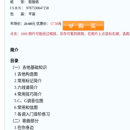
纸 张： 胶版纸
I S B N ： 9787530647158
包 装： 平装
市场价：
21.00
元 优惠价：
17.50
元
点击：
1000 图片可能经过缩放，另存可看到原图，在图片上点鼠标右键，选图
简介
目录
（一）吉他基础知识
1.吉他构造图
2.常用标记简介
3.六线谱简介
4.常用技巧简介
5.C、G调音位图
6.常用和弦图
7.各调入门音阶练习
（二）歌曲部分
1.在你身边