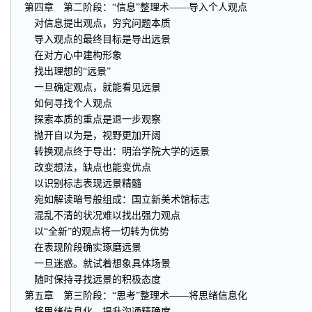
第四章 第二阶段：“信息”整理术——导入个人观点
对信息提出观点，穷究问题本质
导入观点的最终目标是导出远景
在对方心中建构形象
找出理想的“远景”
一旦确定观点，就能看见远景
如何寻找个人观点
探索本质的重点是退一步观察
抛开自以为是，视野更加开阔
转换观点终于导出：明治学院大学的远景
改变想法，缺点也能变优点
以识别标志表现远景精髓
宛如解读暗号般组成：国立新美术馆标志
混乱不清的状况难以找出强力观点
以“全新”的观点将一切转为优势
在表现阶段确实琢磨远景
一旦迷惑。就试着想象具体场景
随时保持寻找远景的积极态度
第五章 第三阶段：“思考”整理术——将思绪信息化
将思绪信息化，提升沟通精确度