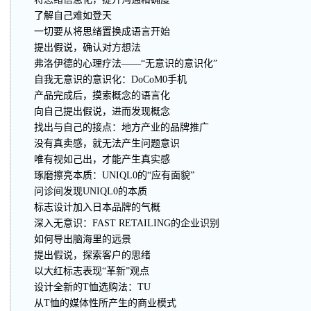
了解自己难如登天
一切要从将思绪置换成语言开始
提出假说，确认对方想法
弗洛伊德的心理疗法——“无意识的意识化”
自我无意识的意识化：DoCoM0手机
产品完成后，摸索概念的语言化
向自己提出假说，进而发现概念
找出与自己的接点：地方产业的品牌推广
没有真卖感，就无法产生问题意识
唯有视如己出，才能产生真实感
琢磨擦亮本质：UNIQL0的“应有面貌”
问诊间发现UNIQL0的本质
标志设计加入日本品牌的气概
深入无意识：FAST RETAILING的企业识别
如何导出脑海里的远景
提出假说，探索客户的思绪
以大红标志表现“革新”观点
设计全新的T恤选购法：TU
从T恤的媒体性所产生的商业模式