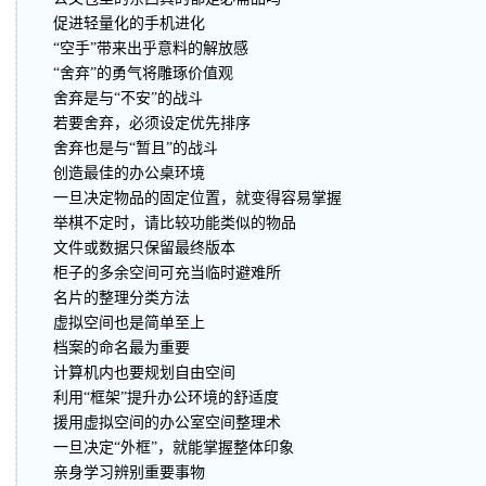
促进轻量化的手机进化
“空手”带来出乎意料的解放感
“舍弃”的勇气将雕琢价值观
舍弃是与“不安”的战斗
若要舍弃，必须设定优先排序
舍弃也是与“暂且”的战斗
创造最佳的办公桌环境
一旦决定物品的固定位置，就变得容易掌握
举棋不定时，请比较功能类似的物品
文件或数据只保留最终版本
柜子的多余空间可充当临时避难所
名片的整理分类方法
虚拟空间也是简单至上
档案的命名最为重要
计算机内也要规划自由空间
利用“框架”提升办公环境的舒适度
援用虚拟空间的办公室空间整理术
一旦决定“外框”，就能掌握整体印象
亲身学习辨别重要事物