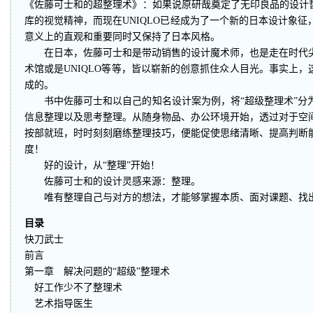
《佐藤可士和的超整理术》：如果说原研哉奠定了无印良品的设计哲
库的视觉精神，而现在UNIQLO已经成为了一个新的日本设计象
意义上的直观和重要同时又保持了日本风格。
在日本，佐藤可士和是带动销售的设计魔术师，也是走在时代尖
术馆或是UNIQLO等等，皆以崭新的创意抓住众人目光。事实上，
成的。
书中佐藤可士和以自己的知名设计案为例，将“超级整理术”分
信息整理以及思考整理。从随身物品、办公环境开始，透过对于空
按部就班，时时刻刻磨练整理技巧，便能促使思绪清晰、提高判断
度！
好的设计，从“整理”开始！
佐藤可士和的设计灵感来源：整理。
唯有整理自己与对方的想法，才能够掌握本质、面对课题、找出
目录
快刀武士
前言
第一章 解决问题的“超级”整理术
好工作少不了整理术
艺术指导医生