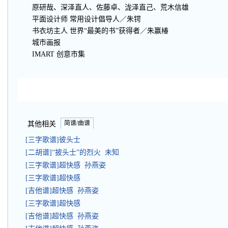
原研哉、深泽直人、佐藤卓、泷泽直己、荒木信雄
平面设计师 常用设计倡导人／朱锷
书衣坊主人 世界“最美的书”获得者／朱赢椿
城市画报
IMART 创意市集
简谱/曲谱
其他相关
[三字歌谱]彼头士
[二胡谱]“披头士”的烈火 未知
[三字歌谱]超快感 孙燕姿
[三字歌谱]超快感
[吉他谱]超快感 孙燕姿
[三字歌谱]超快感
[吉他谱]超快感 孙燕姿