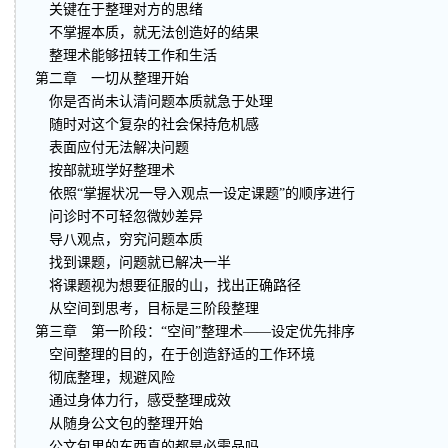
关键在于整理对方的思绪
不掌握本质，就无法创造好的结果
整理术能够扭转工作和生活
第二章 一切从整理开始
你是否尚未认清问题本质就急于处理
随时对这个复杂的社会保持危机感
表面应付无法解决问题
按部就班学好整理术
依照“掌握状况一导入观点一设定课题”的顺序进行
问诊时不可轻忽微妙差异
导八观点，穷究问题本质
找到课题，问题就已解决一半
将课题视为想要征服的山，找出正确路径
从空间到思考，目标是三阶段整理
第三章 第一阶段：“空间”整理术——设定优先排序
空间整理的目的，在于创造舒适的工作环境
彻底整理，规避风险
通过身体力行，感受整理成效
从随身公文包的整理开始
公文包里的东西真的都是必需品吗