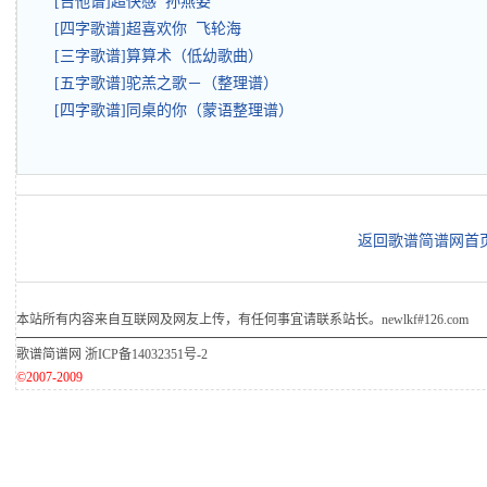
[吉他谱]超快感 孙燕姿
[四字歌谱]超喜欢你 飞轮海
[三字歌谱]算算术（低幼歌曲）
[五字歌谱]驼羔之歌－（整理谱）
[四字歌谱]同桌的你（蒙语整理谱）
返回歌谱简谱网首
本站所有内容来自互联网及网友上传，有任何事宜请联系站长。newlkf#126.com
歌谱简谱网
浙ICP备14032351号-2
©2007-2009