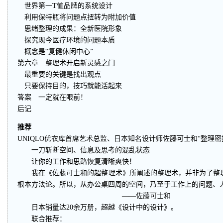
世界第一T恤品牌的系统设计
利用保特瓶将问题点扭转为附加价值
思绪整理的成果：全新医院形象
探究现今医疗环境的问题本质
概念是“复健休闲中心”
第六章 整理术开启新灵感之门
最重要的关键是找出观点
只要保持目的，技巧就能活起来
答案 一定就在眼前！
后记
推荐
UNIQLO优衣库首席艺术总监、日本知名设计师佐藤可士和“整理密
一刀斩断空间、信息及思考的混乱状态
让你的工作和思路恢复清晰爽快！
我在《佐藤可士和的超整理术》所阐述的整理术，并非为了整理
根本方法论。所以，从办公桌四周的空间，乃至于工作上的问题、
——佐藤可士和
日本销量达20余万册，超越《设计中的设计》。
联合推荐：