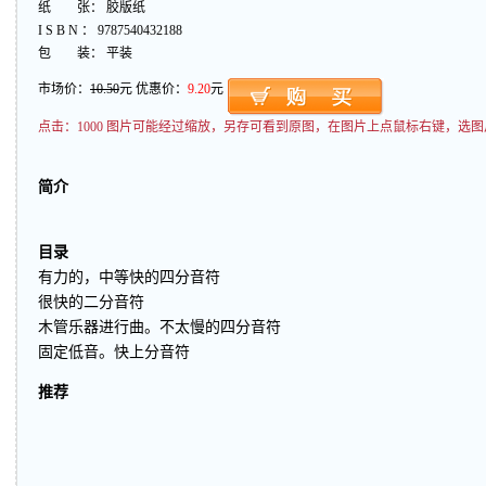
纸 张： 胶版纸
I S B N ： 9787540432188
包 装： 平装
市场价：
10.50
元 优惠价：
9.20
元
点击：
1000 图片可能经过缩放，另存可看到原图，在图片上点鼠标右键，选图
简介
目录
有力的，中等快的四分音符
很快的二分音符
木管乐器进行曲。不太慢的四分音符
固定低音。快上分音符
推荐