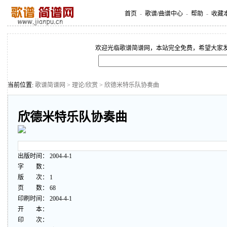
首页
-
歌谱/曲谱中心
-
帮助
-
收藏
欢迎光临歌谱简谱网，本站完全免费，希望大家
当前位置:
歌谱简谱网
>
理论/欣赏
> 欣德米特乐队协奏曲
欣德米特乐队协奏曲
出版时间： 2004-4-1
字 数：
版 次： 1
页 数： 68
印刷时间： 2004-4-1
开 本：
印 次：